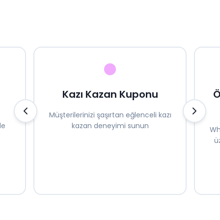
Kazı Kazan Kuponu
Ö
Müşterilerinizi şaşırtan eğlenceli kazı
de
kazan deneyimi sunun
Wh
ü