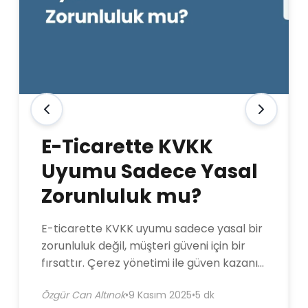
E-Ticarette KVKK
Uyumu Sadece Yasal
Zorunluluk mu?
E-ticarette KVKK uyumu sadece yasal bir
zorunluluk değil, müşteri güveni için bir
fırsattır. Çerez yönetimi ile güven kazanın,
satışlarınızı artırın.
Özgür Can Altınok
•
9 Kasım 2025
•
5 dk