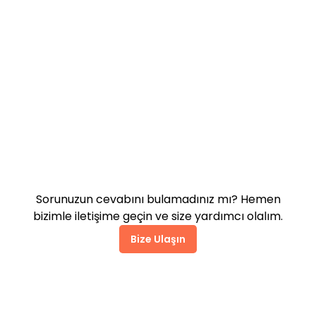
Pazarlama araçları siteyi
yavaşlatır mı?
Destek alabilir miyim?
Sorunuzun cevabını bulamadınız mı? Hemen
bizimle iletişime geçin ve size yardımcı olalım.
Bize Ulaşın