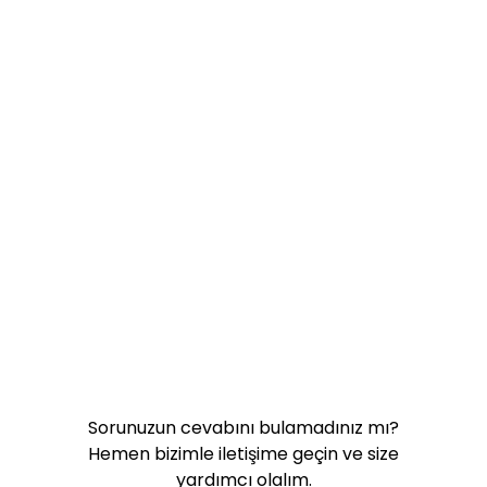
Nasıl Hesaplanır?
Amazon Komisyonu (Satış
Hizmeti Bedeli) Nedir?
Komisyon Oranları Neden
Kategoriden Kategoriye
Değişir?
Sorunuzun cevabını bulamadınız mı?
Hemen bizimle iletişime geçin ve size
yardımcı olalım.