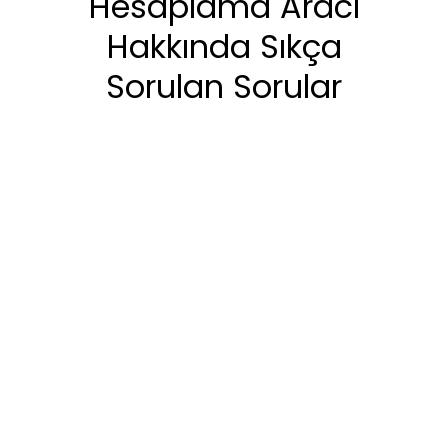
Hesaplama Aracı
Hakkında Sıkça
Sorulan Sorular
Amazon FBA Kullanmak
Komisyon Oranını (%-
Yüzdesini) Değiştirir mi?
Güncel Amazon Komisyon
Oranları Yüzde Kaçtır?
Amazon Komisyon Tutarı