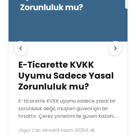
E-Ticarette KVKK
Uyumu Sadece Yasal
Zorunluluk mu?
E-ticarette KVKK uyumu sadece yasal bir
zorunluluk değil, müşteri güveni için bir
fırsattır. Çerez yönetimi ile güven kazanın,
satışlarınızı artırın.
Özgür Can Altınok
•
9 Kasım 2025
•
5 dk