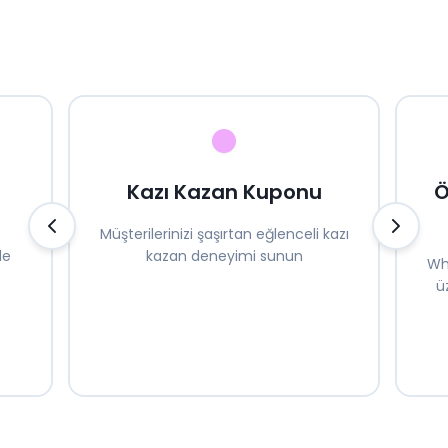
Kazı Kazan Kuponu
Ö
Müşterilerinizi şaşırtan eğlenceli kazı
de
kazan deneyimi sunun
Wh
ü