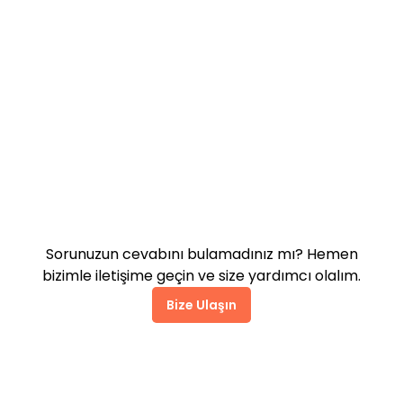
Pazarlama araçları siteyi
yavaşlatır mı?
Destek alabilir miyim?
Sorunuzun cevabını bulamadınız mı? Hemen
bizimle iletişime geçin ve size yardımcı olalım.
Bize Ulaşın