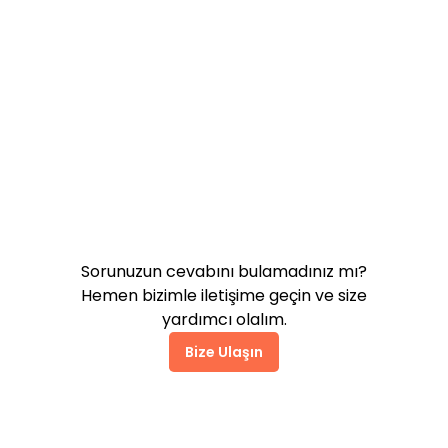
Hepsiburada'da Mağaza
Açmak Ücretli mi?
Hepsiburada Komisyonu
Satıcıdan Nasıl Tahsil Edilir?
Sorunuzun cevabını bulamadınız mı?
Hemen bizimle iletişime geçin ve size
yardımcı olalım.
Bize Ulaşın