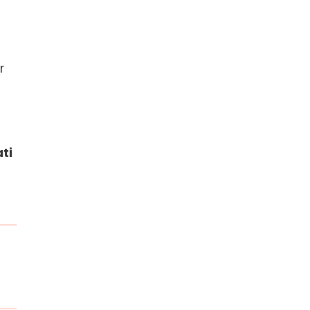
r
ati