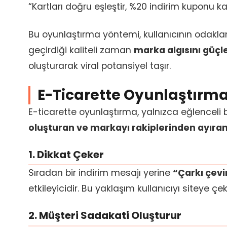
“Kartları doğru eşleştir, %20 indirim kuponu
Bu oyunlaştırma yöntemi, kullanıcının odakl
geçirdiği kaliteli zaman
marka algısını güçle
oluşturarak viral potansiyel taşır.
E-Ticarette Oyunlaştırm
E-ticarette oyunlaştırma, yalnızca eğlenceli bi
oluşturan ve markayı rakiplerinden ayıran g
1. Dikkat Çeker
Sıradan bir indirim mesajı yerine
“Çarkı çevi
etkileyicidir. Bu yaklaşım kullanıcıyı siteye çek
2. Müşteri Sadakati Oluşturur