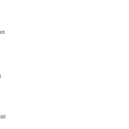
ha
k
izi