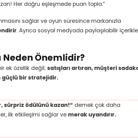
 kazan! Her doğru eşleşmede puan topla.”
anmasını sağlar ve oyun süresince markanızla
ndirir
. Ayrıca sosyal medyada paylaşılabilir içerikle
a Neden Önemlidir?
r ek özellik değil;
satışları artıran, müşteri sadak
üçlü bir stratejidir.
r, sürpriz ödülünü kazan!”
demek çok daha
er, ilk etkileşimi sağlar ve
merak uyandırır.