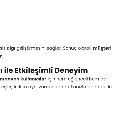
ir algı
geliştirmesini sağlar. Sonuç olarak
müşteri
r.
ı ile Etkileşimli Deneyim
nı seven kullanıcılar
için hem eğlenceli hem de
ları eşleştirirken aynı zamanda markanızla daha derin 