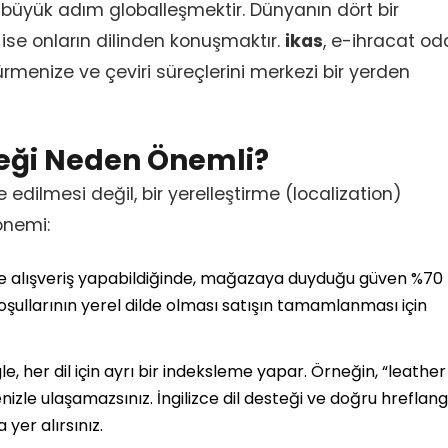
 büyük adım globalleşmektir. Dünyanın dört bir
 ise onların dilinden konuşmaktır.
ikas
, e-ihracat oda
ürmenize ve çeviri süreçlerini merkezi bir yerden
teği Neden Önemli?
edilmesi değil, bir yerelleştirme (localization)
 önemi:
inde alışveriş yapabildiğinde, mağazaya duyduğu güven %70
şullarının yerel dilde olması satışın tamamlanması için
e, her dil için ayrı bir indeksleme yapar. Örneğin, “leather
izle ulaşamazsınız. İngilizce dil desteği ve doğru hreflang
yer alırsınız.