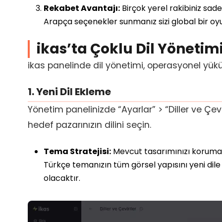
Rekabet Avantajı:
Birçok yerel rakibiniz sad
Arapça seçenekler sunmanız sizi global bir oy
ikas’ta Çoklu Dil Yönetim
ikas panelinde dil yönetimi, operasyonel yük
1. Yeni Dil Ekleme
Yönetim panelinizde “Ayarlar” > “Diller ve Çevir
hedef pazarınızın dilini seçin.
Tema Stratejisi:
Mevcut tasarımınızı korumak
Türkçe temanızın tüm görsel yapısını yeni dile
olacaktır.