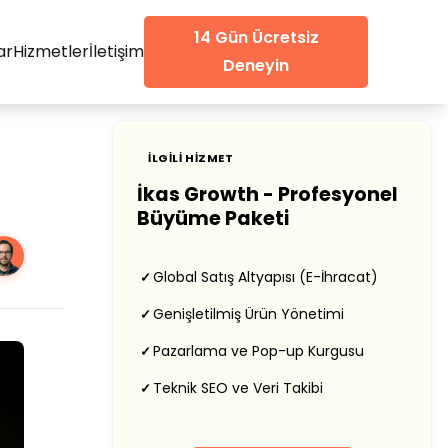
14 Gün Ücretsiz
ar
Hizmetler
İletişim
Deneyin
İLGILI HIZMET
İkas Growth - Profesyonel
Büyüme Paketi
Global Satış Altyapısı (E-İhracat)
✓
Genişletilmiş Ürün Yönetimi
✓
Pazarlama ve Pop-up Kurgusu
✓
Teknik SEO ve Veri Takibi
✓