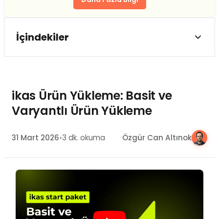
İçindekiler
ikas Ürün Yükleme Neden Önemli?
ikas Panelinde Ürün Yükleme Adımları
ikas Ürün Yükleme: Basit ve
1. Basit Ürün Yükleme
Varyantlı Ürün Yükleme
2. Varyantlı Ürün Yükleme
3. SEO ve Görünürlük Ayarları
31 Mart 2026
•
3 dk. okuma
Özgür Can Altınok
Ürün Yüklerken Sık Yapılan Hatalar
ikas Ürün Yükleme İpuçları