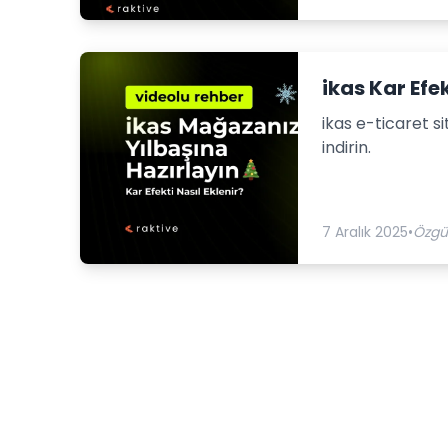
ikas Kar Efe
ikas e-ticaret s
indirin.
7 Aralık 2025
•
Özgü