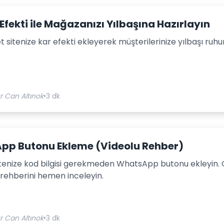
Efekti ile Mağazanızı Yılbaşına Hazırlayın
t sitenize kar efekti ekleyerek müşterilerinize yılbaşı ruh
r Can Altınok
•
3 dk
pp Butonu Ekleme (Videolu Rehber)
sitenize kod bilgisi gerekmeden WhatsApp butonu ekleyin.
 rehberini hemen inceleyin.
r Can Altınok
•
3 dk