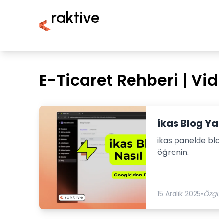
raktive
E-Ticaret Rehberi | Vi
ikas Blog Yaz
ikas panelde blo
öğrenin.
15 Aralık 2025
•
Özgü