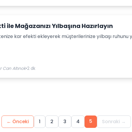
kti ile Mağazanızı Yılbaşına Hazırlayın
itenize kar efekti ekleyerek müşterilerinize yılbaşı ruhun
r Can Altınok
•
2 dk
5
← Önceki
1
2
3
4
Sonraki →