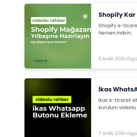
Shopify Kar 
Shopify e-ticare
hemen indirin.
8 Aralık 2025
•
Özgü
İkas WhatsA
ikas e-ticaret 
kurulum videolu
7 Aralık 2025
•
Özgü