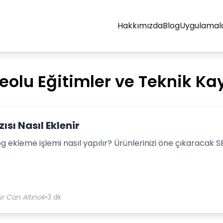
Hakkımızda
Blog
Uygulamal
deolu Eğitimler ve Teknik Ka
ısı Nasıl Eklenir
g ekleme işlemi nasıl yapılır? Ürünlerinizi öne çıkaracak S
r Can Altınok
•
3 dk