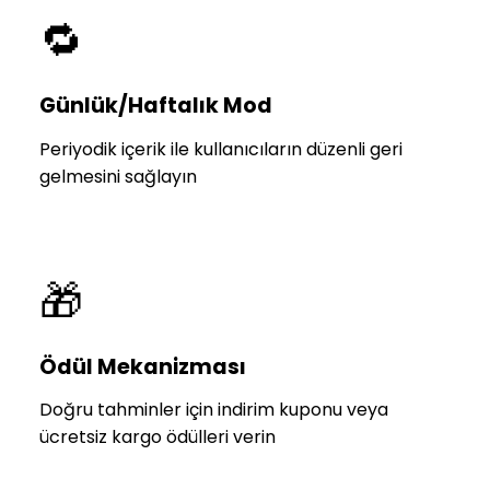
🔁
Günlük/Haftalık Mod
Periyodik içerik ile kullanıcıların düzenli geri
gelmesini sağlayın
🎁
Ödül Mekanizması
Doğru tahminler için indirim kuponu veya
ücretsiz kargo ödülleri verin