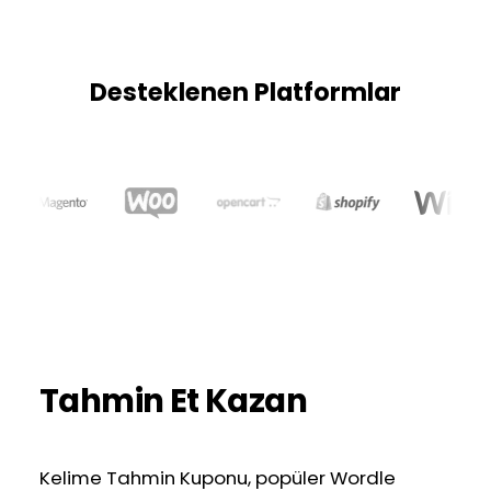
Desteklenen Platformlar
Tahmin Et Kazan
Kelime Tahmin Kuponu, popüler Wordle