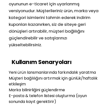
oyununun e-ticaret için uyarlanmış
versiyonudur. Müşterileriniz ürün, marka veya
kategori isimlerini tahmin ederek indirim
kuponları kazanırken, siz de siteye geri
dönüşleri artırabilir, müşteri bağlılığını
güçlendirebilir ve satışlarınızı
yükseltebilirsiniz.
Kullanım Senaryoları
Yeni ürün lansmanlarında farkındalık yaratma
Müşteri bağlılığını artırmak için günlük/haftalık
etkileşim
Marka bilinirliğini güçlendirme
E-posta & telefon listesi oluşturma (oyun
sonunda kayıt gerektirir)