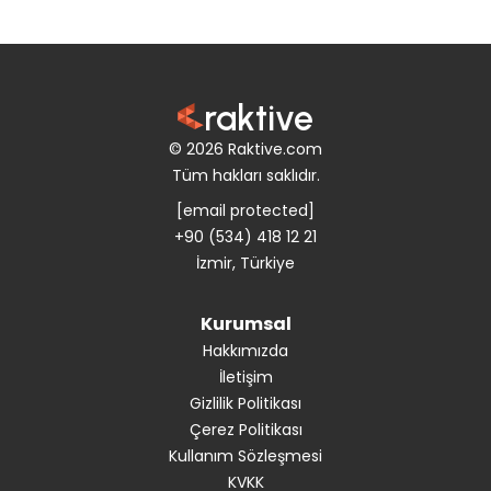
raktive
© 2026 Raktive.com
Tüm hakları saklıdır.
[email protected]
+90 (534) 418 12 21
İzmir, Türkiye
Kurumsal
Hakkımızda
İletişim
Gizlilik Politikası
Çerez Politikası
Kullanım Sözleşmesi
KVKK