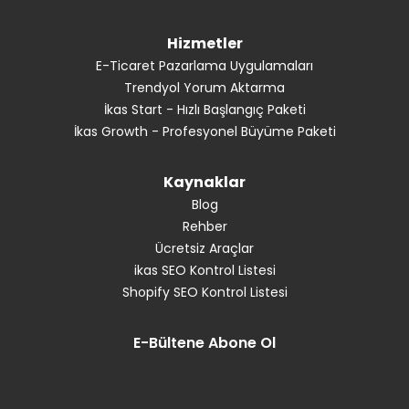
Hizmetler
E-Ticaret Pazarlama Uygulamaları
Trendyol Yorum Aktarma
İkas Start - Hızlı Başlangıç Paketi
İkas Growth - Profesyonel Büyüme Paketi
Kaynaklar
Blog
Rehber
Ücretsiz Araçlar
ikas SEO Kontrol Listesi
Shopify SEO Kontrol Listesi
E-Bültene Abone Ol