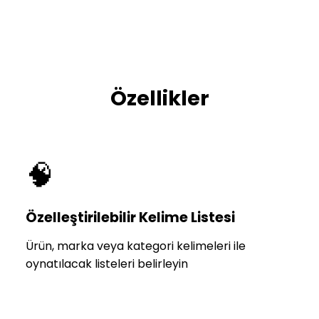
Özellikler
🧠
Özelleştirilebilir Kelime Listesi
Ürün, marka veya kategori kelimeleri ile
oynatılacak listeleri belirleyin