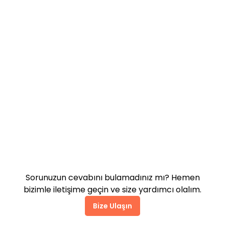
Yorumlar SEO performansımı
etkiler mi?
Teslimat süresi ne kadar
sürer?
Sitemde tasarım bozulur mu?
Sorunuzun cevabını bulamadınız mı? Hemen
bizimle iletişime geçin ve size yardımcı olalım.
Bize Ulaşın