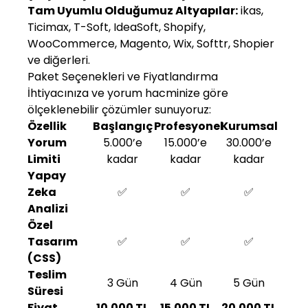
Tam Uyumlu Olduğumuz Altyapılar:
ikas,
Ticimax, T-Soft, IdeaSoft, Shopify,
WooCommerce, Magento, Wix, Softtr, Shopier
ve diğerleri.
Paket Seçenekleri ve Fiyatlandırma
İhtiyacınıza ve yorum hacminize göre
ölçeklenebilir çözümler sunuyoruz:
Özellik
Başlangıç
Profesyonel
Kurumsal
Yorum
5.000’e
15.000’e
30.000’e
Limiti
kadar
kadar
kadar
Yapay
Zeka
✅
✅
✅
Analizi
Özel
Tasarım
✅
✅
✅
(CSS)
Teslim
3 Gün
4 Gün
5 Gün
Süresi
Fiyat
10.000 TL
15.000 TL
20.000 TL