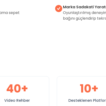
Marka Sadakati Yarat
alama sepet
Oyunlaştırılmış deneyim
bağını güçlendirip tekrar
40+
10+
Video Rehber
Desteklenen Platfo