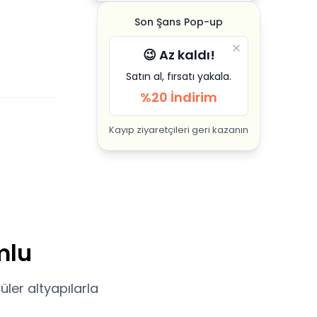
Son Şans Pop-up
😉 Az kaldı!
Satın al, fırsatı yakala.
%20 İndirim
Kayıp ziyaretçileri geri kazanın
mlu
üler altyapılarla