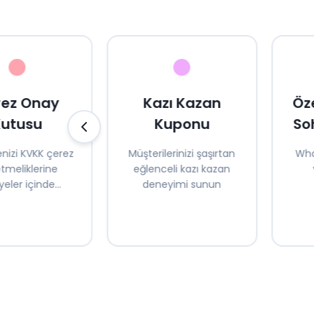
rez Onay
Kazı Kazan
Öze
Kutusu
Kuponu
So
nizi KVKK çerez
Müşterilerinizi şaşırtan
Wha
tmeliklerine
eğlenceli kazı kazan
yeler içinde
deneyimi sunun
 hale getirin
müşt