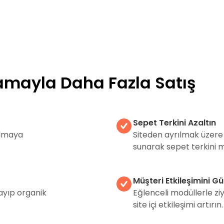
lamayla Daha Fazla Satış
Sepet Terkini Azaltın
 almaya
Siteden ayrılmak üzere 
sunarak sepet terkini m
Müşteri Etkileşimini Gü
layıp organik
Eğlenceli modüllerle ziya
site içi etkileşimi artırın.