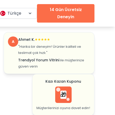
14 Gün Ücretsiz
Türkçe
Deneyin
Ahmet K.
A
"Harika bir deneyim! Ürünler kaliteli ve
teslimat çok hızlı."
Trendyol Yorum Vitrini
ile müşterinize
güven verin
Kazı Kazan Kuponu
🎁
Müşterilerinizi oyuna davet edin!