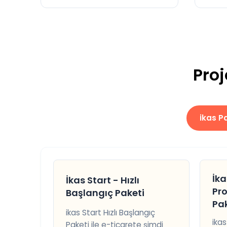
Proj
ikas Pa
İka
İkas Start - Hızlı
Pr
Başlangıç Paketi
Pak
ikas Start Hızlı Başlangıç
ikas
Paketi ile e-ticarete şimdi