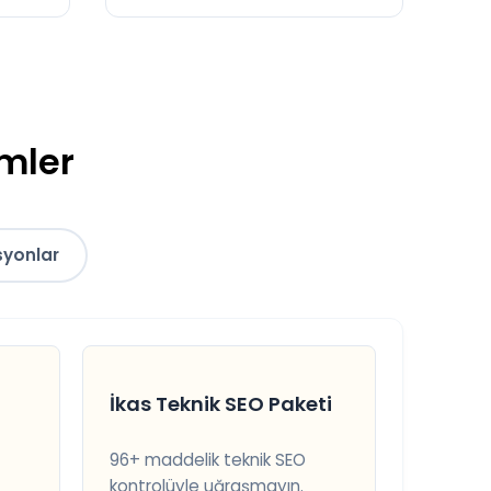
ümler
syonlar
İkas Teknik SEO Paketi
96+ maddelik teknik SEO
kontrolüyle uğraşmayın.