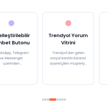
lleştirilebilir
Trendyol Yorum
hbet Butonu
Vitrini
tsApp, Telegram
Trendyol'dan gelen
ve Messenger
sosyal kanıtla kararsız
üzerinden
ziyaretçileri müşteriye
erilerinizle anında
dönüştürün
iletişim kurun