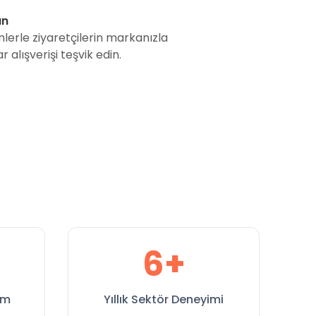
ın
lerle ziyaretçilerin markanızla
 alışverişi teşvik edin.
6+
rm
Yıllık Sektör Deneyimi