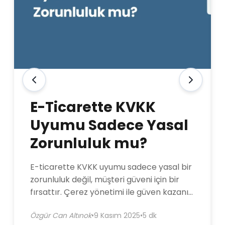
E-Ticarette KVKK
Uyumu Sadece Yasal
Zorunluluk mu?
E-ticarette KVKK uyumu sadece yasal bir
zorunluluk değil, müşteri güveni için bir
fırsattır. Çerez yönetimi ile güven kazanın,
satışlarınızı artırın.
Özgür Can Altınok
•
9 Kasım 2025
•
5 dk