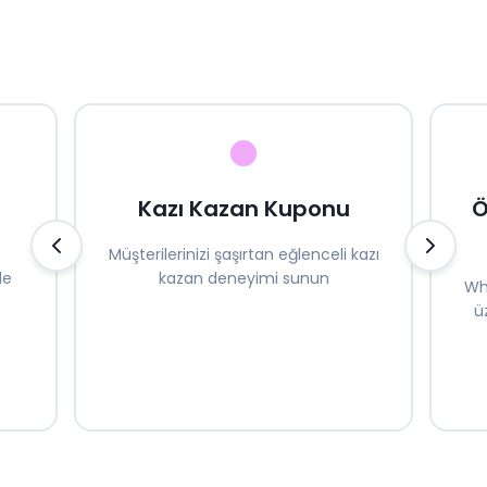
Kazı Kazan Kuponu
Ö
Müşterilerinizi şaşırtan eğlenceli kazı
de
kazan deneyimi sunun
Wh
ü