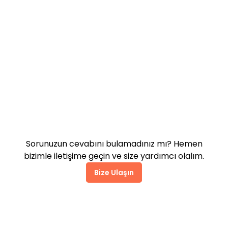
Pazarlama araçları siteyi
yavaşlatır mı?
Destek alabilir miyim?
Sorunuzun cevabını bulamadınız mı? Hemen
bizimle iletişime geçin ve size yardımcı olalım.
Bize Ulaşın