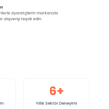
ın
lerle ziyaretçilerin markanızla
 alışverişi teşvik edin.
6+
rm
Yıllık Sektör Deneyimi