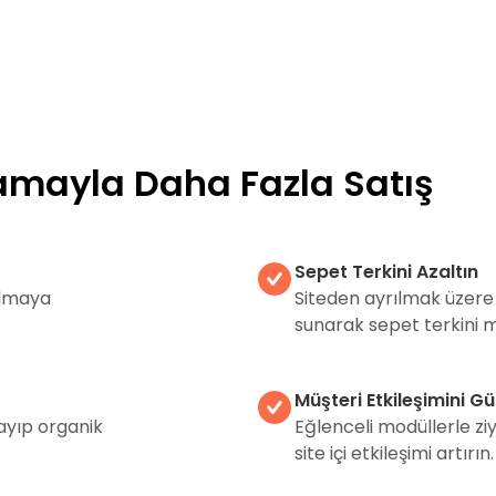
lamayla Daha Fazla Satış
Sepet Terkini Azaltın
 almaya
Siteden ayrılmak üzere 
sunarak sepet terkini m
Müşteri Etkileşimini Gü
layıp organik
Eğlenceli modüllerle ziya
site içi etkileşimi artırın.