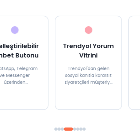
lleştirilebilir
Trendyol Yorum
hbet Butonu
Vitrini
tsApp, Telegram
Trendyol'dan gelen
ve Messenger
sosyal kanıtla kararsız
üzerinden
ziyaretçileri müşteriye
erilerinizle anında
dönüştürün
iletişim kurun