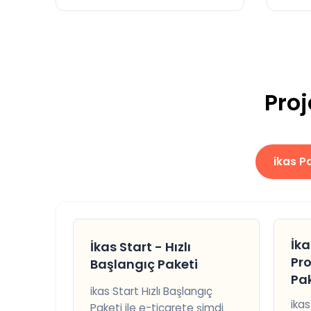
Proj
ikas Pa
İka
İkas Start - Hızlı
Pr
Başlangıç Paketi
Pak
ikas Start Hızlı Başlangıç
ikas
Paketi ile e-ticarete şimdi