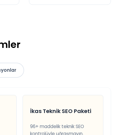
ümler
syonlar
İkas Teknik SEO Paketi
96+ maddelik teknik SEO
kontrolüyle uğraşmayın.