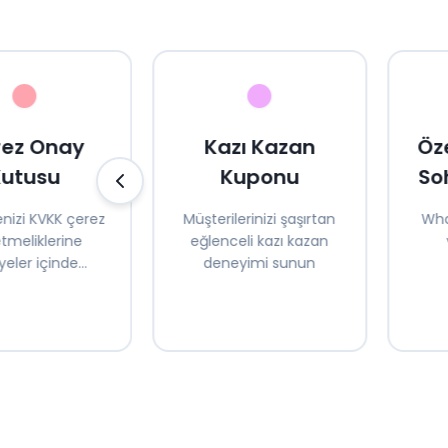
rez Onay
Kazı Kazan
Öze
Kutusu
Kuponu
So
nizi KVKK çerez
Müşterilerinizi şaşırtan
Wha
tmeliklerine
eğlenceli kazı kazan
yeler içinde
deneyimi sunun
 hale getirin
müşt