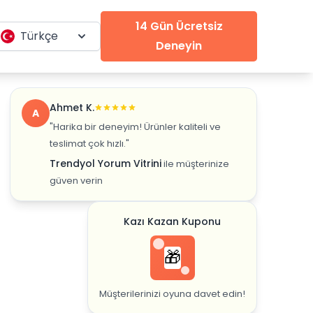
14 Gün Ücretsiz
Türkçe
Deneyin
Ahmet K.
A
"Harika bir deneyim! Ürünler kaliteli ve
teslimat çok hızlı."
Trendyol Yorum Vitrini
ile müşterinize
güven verin
Kazı Kazan Kuponu
🎁
Müşterilerinizi oyuna davet edin!