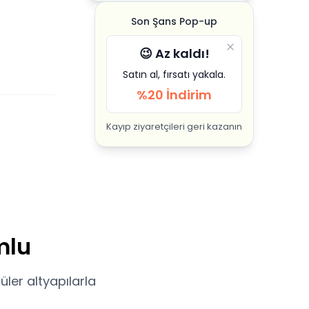
Son Şans Pop-up
😉 Az kaldı!
Satın al, fırsatı yakala.
%20 İndirim
Kayıp ziyaretçileri geri kazanın
mlu
üler altyapılarla