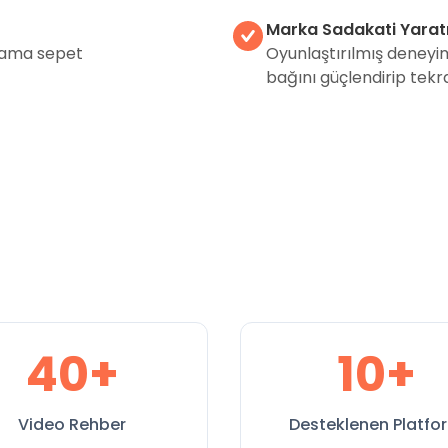
Marka Sadakati Yarat
alama sepet
Oyunlaştırılmış deneyim
bağını güçlendirip tekrar
40+
10+
Video Rehber
Desteklenen Platfo