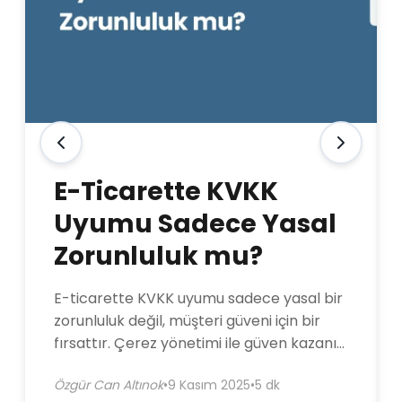
E-Ticarette KVKK
Uyumu Sadece Yasal
Zorunluluk mu?
E-ticarette KVKK uyumu sadece yasal bir
zorunluluk değil, müşteri güveni için bir
fırsattır. Çerez yönetimi ile güven kazanın,
satışlarınızı artırın.
Özgür Can Altınok
•
9 Kasım 2025
•
5 dk