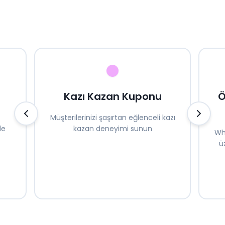
Kazı Kazan Kuponu
Ö
Müşterilerinizi şaşırtan eğlenceli kazı
de
kazan deneyimi sunun
Wh
ü