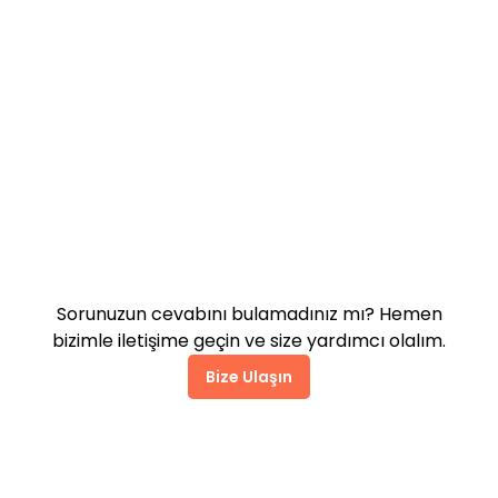
Pazarlama araçları siteyi
yavaşlatır mı?
Destek alabilir miyim?
Sorunuzun cevabını bulamadınız mı? Hemen
bizimle iletişime geçin ve size yardımcı olalım.
Bize Ulaşın